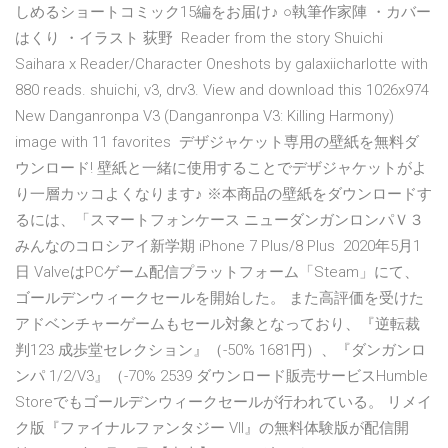
しめるショートコミック15編をお届け♪ ○執筆作家陣 ・カバー
はくり ・イラスト 荻野 Reader from the story Shuichi
Saihara x Reader/Character Oneshots by galaxiicharlotte with
880 reads. shuichi, v3, drv3. View and download this 1026x974
New Danganronpa V3 (Danganronpa V3: Killing Harmony)
image with 11 favorites デザジャケット専用の壁紙を無料ダ
ウンロード! 壁紙と一緒に使用することでデザジャケットがよ
り一層カッコよくなります♪ ※本商品の壁紙をダウンロードす
るには、「スマートフォンケース ニューダンガンロンパＶ３
みんなのコロシアイ新学期 iPhone 7 Plus/8 Plus 2020年5月1
日 ValveはPCゲーム配信プラットフォーム「Steam」にて、
ゴールデンウィークセールを開始した。 また高評価を受けた
アドベンチャーゲームもセール対象となっており、『逆転裁
判123 成歩堂セレクション』（-50% 1681円）、『ダンガンロ
ンパ 1/2/V3』（-70% 2539 ダウンロード販売サービスHumble
Storeでもゴールデンウィークセールが行われている。 リメイ
ク版『ファイナルファンタジー VII』の無料体験版が配信開