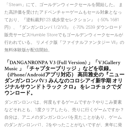
「Steam」にて、ゴールデンウィークセールを開始した。 ま
た高評価を受けたアドベンチャーゲームもセール対象となっ
ており、『逆転裁判123 成歩堂セレクション』（-50% 1681
円）、『ダンガンロンパ 1/2/V3』（-70% 2539 ダウンロード
販売サービスHumble Storeでもゴールデンウィークセールが
行われている。 リメイク版『ファイナルファンタジー VII』の
無料体験版が配信開始。
「DANGANRONPA V3 (Full Version) 」「V3Gallery
Music 」「チャプターブリッジ 」などを収録。
（iPhone/Androidアプリ対応） 高田雅史の『ニュー
ダンガンロンパV3 みんなのコロシアイ新学期 オリ
ジナルサウンドトラック クロ』 をレコチョクでダ
ウンロード。
ダンガンロンパは、何度もするゲームですか？やりこみ要素
などそれとも、1度クリアしたら、売りに行くゲームですか？
自分は、アニメのダンガンロンパを見たことがあり、ゲーム
のダンガンロンパ1、2をやったことがないですが、来年に発