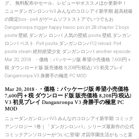
グ。 無料配布やセール、レビューやオススメほか更新中！ ·
ニューダンガンロンパv3 みんなのコロシアイ新学期 超高校級
の限定box - ps4 がゲームソフトストアでいつでもお
Danganronpa trigger happy havoc psv pt 28 chapter 2 boys
psvita 壁紙 ダンガン ロンパ 人気の壁紙 psvita 壁紙 ダンガン
ロンパ ベスト. Ps4 psvita ダンガンロンパ12 reload. Ps4
psvita steam 絶対絶望少女 ダンガンロンパ another episode.
Mar 20, 2018 · ・価格：パッケージ版 希望小売価格 7,600円＋
税 ダウンロード版 販売価格 8,208円(税込) V3 初見プレイ
Danganronpa V3 身勝手の極意 PC MOD
Mar 20, 2018 · ・価格：パッケージ版 希望小売価格
7,600円＋税 ダウンロード版 販売価格 8,208円(税込)
V3 初見プレイ Danganronpa V3 身勝手の極意 PC
MOD
ニューダンガンロンパV3 みんなのコロシアイ新学期 コミック
アンソロジー 1巻｜「ダンガンロンパ」シリーズ最新作の公式
コミックアンソロジーがついに登場! 才囚学園生活がもっと楽