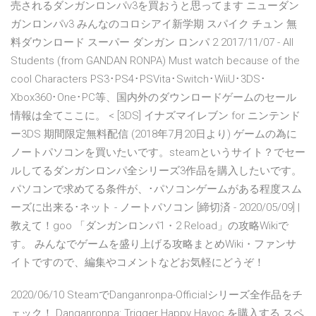
売されるダンガンロンパv3を買おうと思ってます ニューダン
ガンロンパv3 みんなのコロシアイ新学期 スパイク チュン 無
料ダウンロード スーパー ダンガン ロンパ 2 2017/11/07 - All
Students (from GANDAN RONPA) Must watch because of the
cool Characters PS3･PS4･PSVita･Switch･WiiU･3DS･
Xbox360･One･PC等、国内外のダウンロードゲームのセール
情報は全てここに。 < [3DS] イナズマイレブン for ニンテンド
ー3DS 期間限定無料配信 (2018年7月20日より) ゲームの為に
ノートパソコンを買いたいです。steamというサイト？でセー
ルしてるダンガンロンパ全シリーズ3作品を購入したいです。
パソコンで求めてる条件が、･パソコンゲームがある程度スム
ーズに出来る･ネット - ノートパソコン [締切済 - 2020/05/09] |
教えて！goo 「ダンガンロンパ1・2 Reload」の攻略Wikiで
す。 みんなでゲームを盛り上げる攻略まとめWiki・ファンサ
イトですので、編集やコメントなどお気軽にどうぞ！
2020/06/10 SteamでDanganronpa-Officialシリーズ全作品をチ
ェック！ Danganronpa: Trigger Happy Havoc を購入する スペ