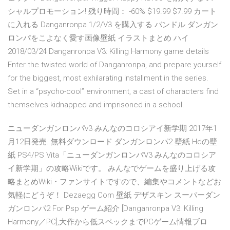
シャルプロモーション! 残り時間： -60% $19.99 $7.99 カート
に入れる Danganronpa 1/2/V3 を購入する バンドル ダンガン
ロンパをこよなく愛す画像壁紙 イラストまとめ ハイ
2018/03/24 Danganronpa V3: Killing Harmony game details
Enter the twisted world of Danganronpa, and prepare yourself
for the biggest, most exhilarating installment in the series.
Set in a “psycho-cool” environment, a cast of characters find
themselves kidnapped and imprisoned in a school.
ニューダンガンロンパv3 みんなのコロシアイ新学期 2017年1
月12日発売. 無料ダウンロード ダンガンロンパ2 壁紙 Hdの壁
紙 PS4/PS Vita「ニューダンガンロンパV3 みんなのコロシア
イ新学期」の攻略Wikiです。 みんなでゲームを盛り上げる攻
略まとめWiki・ファンサイトですので、編集やコメントなどお
気軽にどうぞ！ Dezaegg Com 壁紙 デザスキン スーパーダン
ガンロンパ2 For Psp ゲーム紹介 [Danganronpa V3: Killing
Harmony／PC],大作から低スペックまでPCゲーム情報ブロ