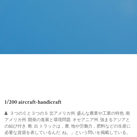
1/200 aircraft-handicraft
３つのＣと３つのＳ 北アメリカ州. 盛んな農業や工業の特色. 南
アメリカ州. 開発の進展と環境問題. オセアニア州. 強まるアジアと
の結び付き. 教. 出 トラックは，農. 地や労働力，肥料などの生産に
必要な資源を表しているんだ. ね。」という問いを掲載している。