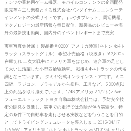
テンツや業務用ゲーム機器、モバイルコンテンツの企画開発
販売等を主な業務とする株式会社バンダイナムコエンターテ
インメントの公式サイトです。 pcやタブレット、周辺機器、
テクノロジーの最新情報を毎日配信。新製品のレビューや海
外の最新技術動向、国内外のイベントレポートまで充実
実車写真集付属！ 製品番号82001 アメリカ陸軍1/4トン 4x4ト
ラック（スラットグリル） 希望小売価格（税抜き）￥3,800 ×
在庫切れ 二次大戦中にアメリカ軍をはじめ、連合軍の足とし
て大いに活躍した小型四輪駆動車。 戦後も4×4トラックの代名
詞となっています。 タミヤ公式オンラインストアです。ミニ
四駆、ラジコン、プラモデルから塗料、工具など、5,000点以
上の商品を取り揃えています。1/48 アメリカ 2 1/2トン 6×6
フューエルトラック トヨタ自動車株式会社では、予防安全技
術の開発を促進し、実車での走行では危険が伴う実験や、特
定の条件下で自動車を走行させる実験などを行うことを目的
としてドライビングシミュレータを導入しま … 2015/04/17
1/6 WW.II アメリカ軍 1/4トン 4×4トラック w/M1919キャリバ