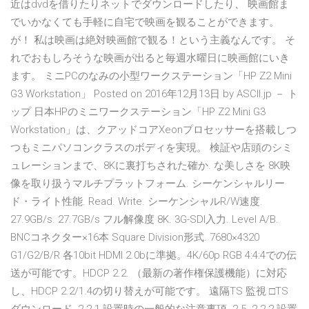
近はdvdを借りたりネットでダウンロードしたり、 映画館ま
でいかなくても手軽に自宅で映画を観ることができます。
が！ 私は映画は絶対映画館で観る！という主義なんです。 そ
れでおもしろそうな映画が出ると毎週水曜日に映画館にいき
ます。 ミニPCのなみの小型ワークステーション「HP Z2 Mini
G3 Workstation」 Posted on 2016年12月13日 by ASCII.jp － ト
ップ 日本HPのミニワークステーション「HP Z2 Mini G3
Workstation」は、クアッドコアXeonプロセッサーを搭載しつ
つもミニパソコンクラスのボディを実現。 検証や店頭のシミ
ュレーションまで、8Kに裏打ちされた確か. な美しさを 8K映
像を取り扱うマルチプラットフォーム. シーケンシャルリー
ド・ライト性能. Read. Write. シーケンシャルR/W速度.
27.9GB/s. 27.7GB/s フル解像度 8K. 3G-SDI入力. Level A/B.
BNCコネクター×16本 Square Division形式. 7680×4320
G1/G2/B/R 各10bit HDMI 2.0bに準拠。4K/60p RGB 4:4:4での伝
送が可能です。HDCP 2.2. （最新の著作権保護機能）に対応
し、HDCP 2.2/1.4の切り替えが可能です。 遠隔TS 監視 □TS