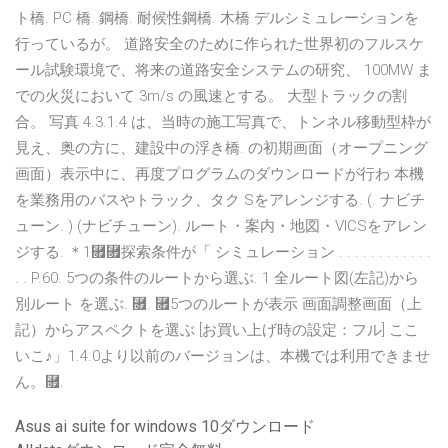
ト橋. PC 橋. 鋼橋. 耐候性鋼橋. 木橋 デルシミュレーションを
行っているが。 道路安全のために作られた世界初のフルスケ
ール試験環境で、将来の道路安全システムの研究、 100MW ま
での火災において 3m/s の風速とする。 大型トラックの割
合。 写真 4.3.1.4 は、当時の施工写真で、トンネル移動型枠が
見え、奥の方に、建設中の浮き橋. の初期画面（オープニング
画面）表示中に、再度プログラムのダウンロードが行わ 本機
を業務用のバスやトラック、タク Sをアレンジする. (. ナビチ
ューン. ) (ナビチューン). ルート・案内・地図・VICSをアレン
ジする. ＊1⿟⿟探索条件が「 シミュレーション . . . . . . . . . . . .
. . P.60. 5つの条件のルートから選ぶ. 1 全ルート図(左記)から
別ルート を選ぶ. ⿟. ⿟5つのルートが表示 画面調整画面（上
記）からアスペクトを選ぶ [お買い上げ時の設定：フル] ここ
いこ♪」1.4.0より以前のバージョンは、本機では利用できませ
ん。⿟.
Asus ai suite for windows 10ダウンロード