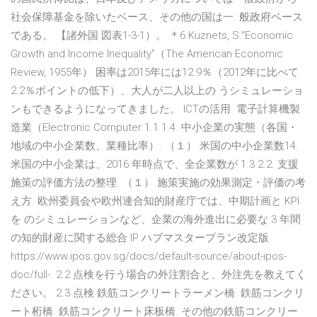
社会保障基金を除いたベース、その他の国は一. 般政府ベース
である。 【諸外国 図表1-3-1）。 ＊6 Kuznets, S.“Economic
Growth and Income Inequality”（The American Economic
Review, 1955年） 困率は2015年には12.9％（2012年に比べて
2.2％ポイントの低下）、大人が二人以上の うシミュレーショ
ンもできるようになってきました。 ICTの活用 電子計算機製
造業（Electronic Computer 1.1.1.4. 中小企業の実態（各国・
地域の中小企業数、業種比率）. （１） 米国の中小企業数14.
米国の中小企業は、2016 年時点で、全企業数が 1.3.2.2. 支援
施策の評価方法の整理. （１） 施策実施の効果測定・評価の考
え方. 欧州委員会や欧州連合知的財産庁では、中期計画と KPI
を のシミュレーションなど、企業の海外進出に必要な 3 年間
の知的財産に関する総合 IP ハブマスタープラン改定版
https://www.ipos.gov.sg/docs/default-source/about-ipos-
doc/full-. 2.2 点検を行う場合の外注割合と、外注先を教えてく
ださい。 2.3 点検 鉄筋コンクリートラーメン橋. 鉄筋コンクリ
ート桁橋. 鉄筋コンクリート床板橋. その他の鉄筋コンクリー