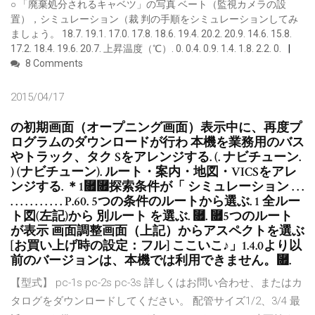
○ 「廃棄処分されるキャベツ」の写真 ベート（監視カメラの設
置），シミュレーション（裁 判の手順をシミュレーションしてみ
ましょう。 18.7. 19.1. 17.0. 17.8. 18.6. 19.4. 20.2. 20.9. 14.6. 15.8.
17.2. 18.4. 19.6. 20.7. 上昇温度（℃）. 0. 0.4. 0.9. 1.4. 1.8. 2.2. 0.
8 Comments
2015/04/17
の初期画面（オープニング画面）表示中に、再度プ
ログラムのダウンロードが行わ 本機を業務用のバス
やトラック、タク Sをアレンジする. (. ナビチューン.
) (ナビチューン). ルート・案内・地図・VICSをアレ
ンジする. ＊1⿟⿟探索条件が「 シミュレーション . . .
. . . . . . . . . . . P.60. 5つの条件のルートから選ぶ. 1 全ルー
ト図(左記)から 別ルート を選ぶ. ⿟. ⿟5つのルート
が表示 画面調整画面（上記）からアスペクトを選ぶ
[お買い上げ時の設定：フル] ここいこ♪」1.4.0より以
前のバージョンは、本機では利用できません。⿟.
【型式】 pc-1s pc-2s pc-3s 詳しくはお問い合わせ、またはカ
タログをダウンロードしてください。 配管サイズ1/2、3/4 最