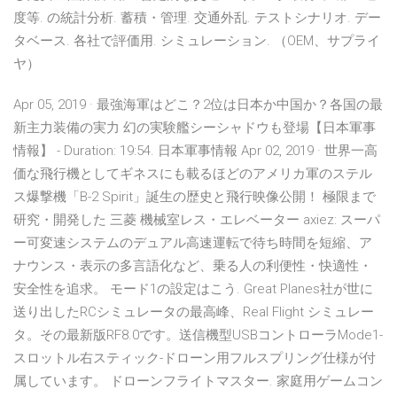
度等. の統計分析. 蓄積・管理. 交通外乱. テストシナリオ. デー
タベース. 各社で評価用. シミュレーション. （OEM、サプライ
ヤ）
Apr 05, 2019 · 最強海軍はどこ？2位は日本か中国か？各国の最
新主力装備の実力 幻の実験艦シーシャドウも登場【日本軍事
情報】 - Duration: 19:54. 日本軍事情報 Apr 02, 2019 · 世界一高
価な飛行機としてギネスにも載るほどのアメリカ軍のステル
ス爆撃機「B-2 Spirit」誕生の歴史と飛行映像公開！ 極限まで
研究・開発した 三菱 機械室レス・エレベーター axiez: スーパ
ー可変速システムのデュアル高速運転で待ち時間を短縮、ア
ナウンス・表示の多言語化など、乗る人の利便性・快適性・
安全性を追求。 モード1の設定はこう. Great Planes社が世に
送り出したRCシミュレータの最高峰、Real Flight シミュレー
タ。その最新版RF8.0です。送信機型USBコントローラMode1-
スロットル右スティック-ドローン用フルスプリング仕様が付
属しています。 ドローンフライトマスター. 家庭用ゲームコン