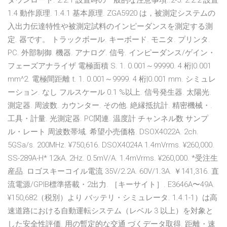
ダウンロード. 2.2.1 設置時の一般的な注意事項..2-5. 2.2.2 設置
1.4 動作原理. 1.4.1 基本原理. ZGA5920 は，被測定システムの
入出力伝達特性や被測定試料のインピーダンスを測定する測
定. 器です。 トラックボール. キーボード. モニタ. プリンタ.
PC. 外部制御. 機器. アナログ. 信号. インピーダンス/ゲイン・
フェーズアナライザ 電極面積 S. 1. 0.001～99990. 4 桁|0.001
mm^2. 電極間距離 t. 1. 0.001～9999. 4 桁|0.001 mm. シミュレ
ーション. なし フルスケール 0.1 %以上. 信号発生器. 太陽光.
測定器. 周波数. カウンター. その他. 絶縁抵抗計. 精密機械・.
工具・計量. 光測定器. PC関連. 温度計 チャンネル数 サンプ
ル・レート 周波数帯域. 希望小売価格. DSOX4022A. 2ch.
5GSa/s. 200MHz. ¥750,616. DSOX4024A 1.4mVrms. ¥260,000.
SS-289A-H* 12kA. 2Hz. 0.5mV/A. 1.4mVrms. ¥260,000. *受注生
産品. ロゴスキーコイル電流 35V/2.2A. 60V/1.3A. ￥141,316. 直
流電源/GPIB標準搭載・2出力. ［キーサイト］. E3646A〜49A.
¥150,682（税別）より バッテリ・シミュレータ. 1.4.1-1）は高
速道路における自動運転システム（レベル 3 以上）を対象と
した安全性評価. 用の暫定的な交通 づくデータ取得. 距離・速