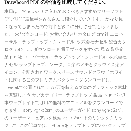
Drawboard PDF の評価を比較してください。
本日は、Windows10に入れておくべきおすすめフリーソフト
(アプリ)10選後半をみなさんに紹介していきます。 かなり長
くなってしまったので前半と後半に分けさせてもらいまし
た。 pdfダウンロード; お問い合わせ; カタログ pmt社 ユニバ
ーサル・ラップトップ・クレードル. 株式会社ナセル 総合カタ
ログ vol.21 pdfダウンロード 電子ブックをすべて見る 取扱企
業 pmt社 ユニバーサル・ラップトップ・クレードル. 株式会社
ナセル ラップトップ、ソーダ、音楽のメモとクラウド音楽ア
イコン。分離されたワークスペースサウンドクラウドホワイ
トに関するこのプレミアムベクターをダウンロードし、
Freepikで公開されている7万を超えるプロのグラフィック素材
を閲覧しよう サブカテゴリー : ラップトップ 製品 : vgn-c2sr/l
本ウェブサイトでは用の無料のマニュアルをダウンロードで
きます。 sony vgn-c2sr/l, のユーザーガイド sony vgn-c2sr/l.
のユーザーマニュアルを検索 vgn-c2sr/l 下のリンクをクリッ
クして. この記事では、iPhoneをラップトップにバックアップ