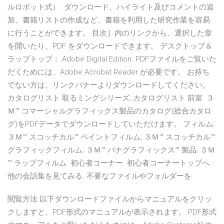
ルロボット式）. ダウンロード、ハイライト及びコメントの追
加、書籍リストの作成など、書籍を利用した研究作業を容易
に行うことができます。 目次］内のリンクから、選択した章
を開いたり、PDF をダウンロードできます。 デスクトップ＆
ラップトップ： Adobe Digital Edition. PDFファイルをご覧いた
だくためには、Adobe Acrobat Reader が必要です。 お持ち
でない方は、リンクバナーよりダウンロードしてください。
カタログリスト 取るミングシリーズ; カタログリスト 前室 ３
Ｍ™ コマーシャルグラフィックス製品のカタログ(総合カタロ
グ)をPDFデータでダウンロードしていただけます。 フィルム;
３Ｍ™ スコッチカル™ ペイントフィルム; ３Ｍ™ スコッチカル™
グラフィックフィルム; ３Ｍ™ パナグラフィックス™ 製品; ３Ｍ
™ ラップフィルム 初心者コーナー. 初心者コーナートップへ ·
他の会話集を見てみる. 不要なファイルやフォルダーを
閲覧方法 以下ダウンロードファイルからマニュアルをクリッ
クしますと、PDF形式のマニュアルが表示されます。 PDF形式