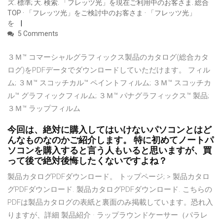
ズ. 標準; 大. 検索. 「フレッツ光」を現在ご利用中のお客さま. 総合
TOP · 「フレッツ光」をご検討中のお客さま · 「フレッツ光」
を
5 Comments
３Ｍ™ コマーシャルグラフィックス製品のカタログ(総合カタ
ログ)をPDFデータでダウンロードしていただけます。 フィル
ム; ３Ｍ™ スコッチカル™ ペイントフィルム; ３Ｍ™ スコッチカ
ル™ グラフィックフィルム; ３Ｍ™ パナグラフィックス™ 製品;
３Ｍ™ ラップフィルム
今回は、絶対に購入してはいけないパソコンとはど
んなものなのかご紹介します。 特に初めてノートパ
ソコンを購入すると言う人もいると思いますが、買
って後で絶対後悔したくないですよね？
製品カタログPDFダウンロード。 トップページ; > 製品カタロ
グPDFダウンロード. 製品カタログPDFダウンロード. こちらの
PDFは製品カタログの表紙と裏面のみ掲載しています。恐れ入
りますが、詳細 製品紹介 · ラップラウンドケーサー（パラレ