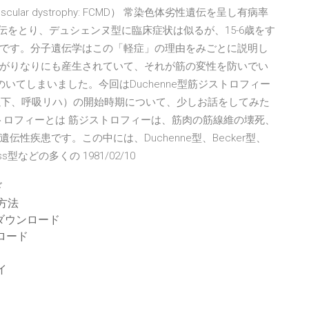
uscular dystrophy: FCMD） 常染色体劣性遺伝を呈し有病率
鎖劣性遺伝をとり、デュシェンヌ型に臨床症状は似るが、15-6歳をす
です。分子遺伝学はこの「軽症」の理由をみごとに説明し
がりなりにも産生されていて、それが筋の変性を防いでい
し遠のいてしまいました。今回はDuchenne型筋ジストロフィー
以下、呼吸リハ）の開始時期について、少しお話をしてみた
トロフィーとは 筋ジストロフィーは、筋肉の筋線維の壊死、
性疾患です。この中には、Duchenne型、Becker型、
型などの多くの 1981/02/10
ド
方法
ダウンロード
ンロード
イ