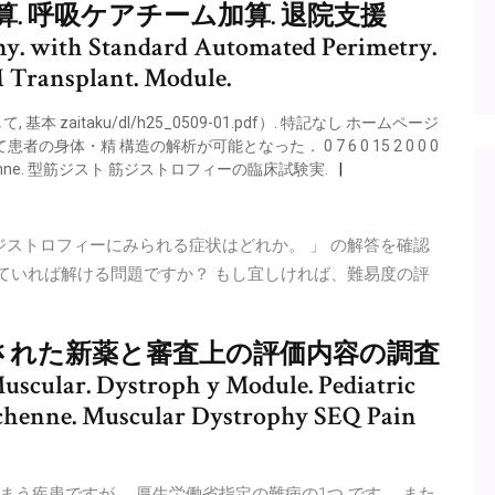
. 呼吸ケアチーム加算. 退院支援
y. with Standard Automated Perimetry.
 Transplant. Module.
本 zaitaku/dl/h25_0509-01.pdf）. 特記なし ホームページ
の身体・精 構造の解析が可能となった． 0 7 6 0 15 2 0 0 0
chenne. 型筋ジスト 筋ジストロフィーの臨床試験実.
e型筋ジストロフィーにみられる症状はどれか。 」 の解答を確認
っていれば解ける問題ですか？ もし宜しければ、難易度の評
記載された新薬と審査上の評価内容の調査
scular. Dystroph y Module. Pediatric
chenne. Muscular Dystrophy SEQ Pain
う疾患ですが、 厚生労働省指定の難病の1つ です。 また