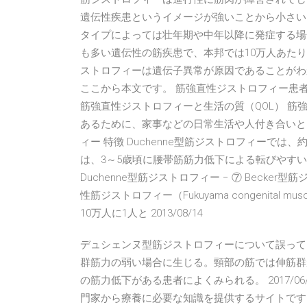
遺伝性疾患というイメージが強いことから小さい
タイプによっては壮年期や中年以降に発症する場
も多い遺伝性の筋疾患で、本邦では10万人あた
ストロフィーは遺伝子異常が原因であることがわ
ここから本文です。 筋強直性ジストロフィー患者の
筋強直性ジストロフィーと生活の質（QOL） 
あるために、家事などの日常生活や人付き合いとい
ィー 特徴 Duchenne型筋ジストロフィーで
は、3～5歳頃に腰帯筋筋力低下による転びやす
Duchenne型筋ジストロフィー − ⑦ Becke
性筋ジストロフィー（Fukuyama congenital mu
10万人に1人と 2013/08/14
デュシェンヌ型筋ジストロフィーについて誤って
群筋力の弱い場合に生じる。頸部の筋では伸筋群
の筋力低下がある患者によくみられる。 2017/06/
門家から療養に必要な知識を提供するサイトです