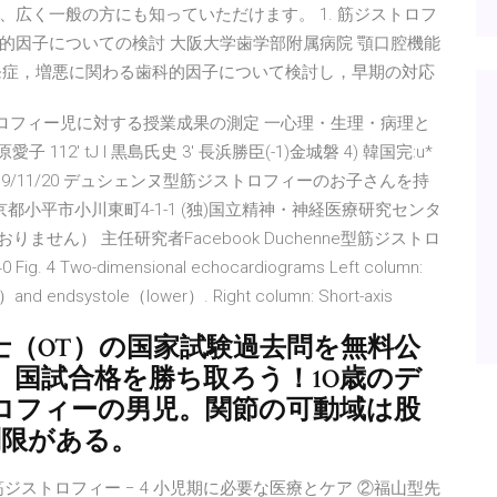
広く一般の方にも知っていただけます。 1. 筋ジストロフ
的因子についての検討 大阪大学歯学部附属病院 顎口腔機能
害の発症，増悪に関わる歯科的因子について検討し，早期の対応
ヌ型筋ジストロフィー児に対する授業成果の測定 一心理・生理・病理と
12' tJ l 黒島氏史 3' 長浜勝臣(-1)金城磐 4) 韓国完:u*
7/09/10 2019/11/20 デュシェンヌ型筋ジストロフィーのお子さんを持
東京都小平市小川東町4-1-1 (独)国立精神・神経医療研究センタ
ません） 主任研究者Facebook Duchenne型筋ジストロ
g. 4 Two-dimensional echocardiograms Left column:
er）and endsystole（lower）. Right column: Short-axis
士（OT）の国家試験過去問を無料公
、国試合格を勝ち取ろう！1O歳のデ
ロフィーの男児。関節の可動域は股
制限がある。
er型筋ジストロフィー − 4 小児期に必要な医療とケア ②福山型先