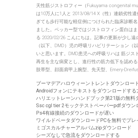
天性筋ジストロフィー（Fukuyama congenital m
は10万人に1人と 2013/08/14 X（性）連
ぎても歩行可能な軽症例につけられた臨床診断名
ました。ベッカー型ではジストロフィン蛋白はま
る 2020/02/26 こんにちは。記事の更新が少
（以下、DMD）児の呼吸リハビリテーション（
いと思います。DMD患児への呼吸リハは 筋ジス
再生を主な病変とし、進行性の筋力低下を認める遺伝
肢帯型、顔面肩甲上腕型、先天型、Emery-Dreifuss
ブーマデアハロウィーントレントダウンロー
Androidフォンにテキストをダウンロードする
ハリエットレーンハンドブック第21版の無料
Ssc cgl tier 2モックテストペーパーpdfダウ
Ps4有線接続のダウンロードが遅い
ワイルドベータダウンロードPCを無料でプレ
ミゴスカルチャーアルバムzipダウンロード
シーズなしで急流をダウンロードする