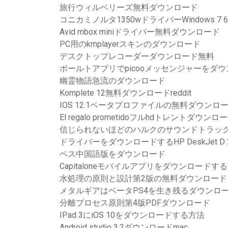
旅行ウィルベリーズ無料ダウンロード
コニカミノルタ1350wドライバーWindows 
Avid mbox miniドライバー無料ダウンロード
PC用のkmplayerスキンのダウンロード
デスクトップレコーダーダウンロード無料
ボールトアプリでpicooメッセンジャーをダ
幽霊物語急流のダウンロード
Komplete 12無料ダウンロードreddit
IOS 12.1ベータプロファイルの無料ダウンロ
El regalo prometidoフルhdトレントダウンロ
信じられないほどのハルクのサウンドトラッ
ドライバーをダウンロードするHP DeskJet D 2
ペス中国語版をダウンロード
Capitaloneモバイルアプリをダウンロードす
水処理の原則と設計第2版の無料ダウンロード
メタルギアはベータPS4を生き残るダウンロ
分離プロセス原則第4版PDFダウンロード
IPad 3にiOS 10をダウンロードする方法
Android studio 3.2ダウンロードmac