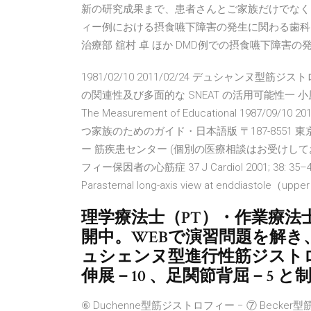
新の研究成果まで、患者さんとご家族だけでなく、
ィー例における摂食嚥下障害の発生に関わる歯科
治療部 舘村 卓 ほか DMD例での摂食嚥下障
1981/02/10 2011/02/24 デュシャン
の関連性及び多面的な SNEAT の活用可能性一 小原愛子 1
The Measurement of Educational 198
つ家族のためのガイド・日本語版 〒187-8551 
ー 筋疾患センター (個別の医療相談はお受けしており
フィー保因者の心筋症 37 J Cardiol 2001; 38: 35–40 Fi
Parasternal long-axis view at enddiastole（upp
理学療法士（PT）・作業療法
開中。WEBで演習問題を解き
ュシェンヌ型進行性筋ジスト
伸展－10 、足関節背屈－5 と
⑥ Duchenne型筋ジストロフィー − ⑦ Beck