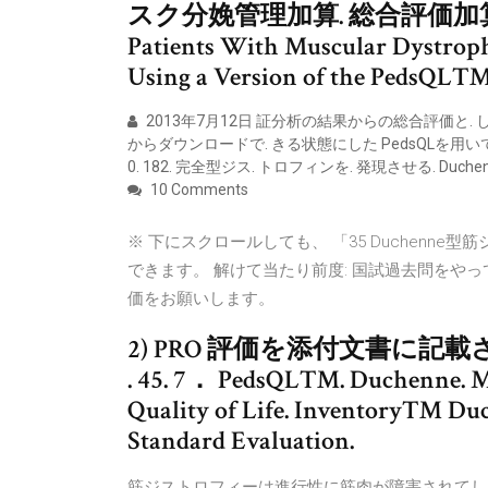
スク分娩管理加算. 総合評価加算
Patients With Muscular Dystroph
Using a Version of the PedsQL™
2013年7月12日 証分析の結果からの総合評価と. して, 基
からダウンロードで. きる状態にした PedsQLを用いて患者
0. 182. 完全型ジス. トロフィンを. 発現させる. Du
10 Comments
※ 下にスクロールしても、 「35 Duchenn
できます。 解けて当たり前度: 国試過去問をや
価をお願いします。
2) PRO 評価を添付文書に
. 45. 7． PedsQL™. Duchenne. Mu
Quality of Life. Inventory™ Du
Standard Evaluation.
筋ジストロフィーは進行性に筋肉が障害されてしま