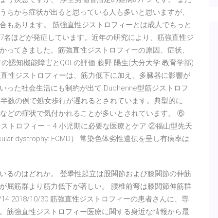
うちから症状が出ると思っている人も多いと思いますが、
合もあります。 筋強直性ジストロフィーとは成人でもっと
り7名ほどが発症しています。近年の研究により、筋強直性ジ
かってきました。筋強直性ジストロフィーの原因、症状、
認知機能障害とQOLの評価 藤野 陽生(大分大学 教育学部)
筋強直性ジストロフィーは、筋力低下に加え、多臓器に影響が
った社会生活にも制約が出て Duchenne型筋ジストロフ
は、約半数の例で処女歩行が遅れるとされています。典型的に
いなどの症状で気付かれることが多いとされています。 ⑥
r型筋ジストロフィー − 4 小児期に必要な医療とケア ②福山型先天
scular dystrophy: FCMD） 常染色体劣性遺伝を呈し有病率は
いるのはどれか。 登攀性起立は股関節および膝関節の伸筋
が屈筋群より筋力低下が著しい。 腰椎前弯は膝関節伸筋群
14 2018/10/30 筋強直性ジストロフィーの患者さんに、専
。筋強直性ジストロフィー医療に関する身近な情報から最